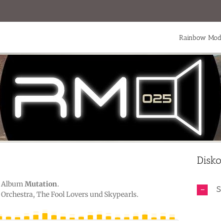
Rainbow Mod
Disk
em Album
Mutation
.
S
 Orchestra, The Fool Lovers und Skypearls.