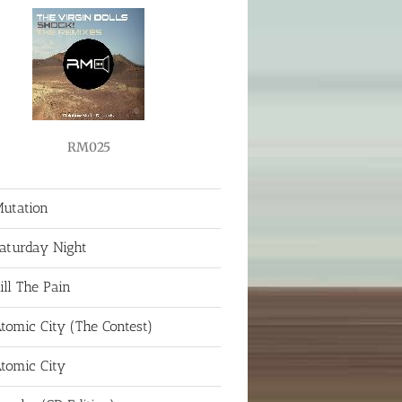
RM025
utation
aturday Night
ill The Pain
tomic City (The Contest)
tomic City