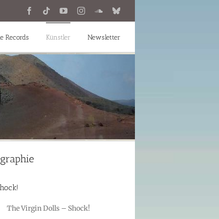
Facebook
Tiktok
YouTube
Instagram
SoundCloud
Bluesky
e Records
Künstler
Newsletter
ographie
hock!
The Virgin Dolls – Shock!