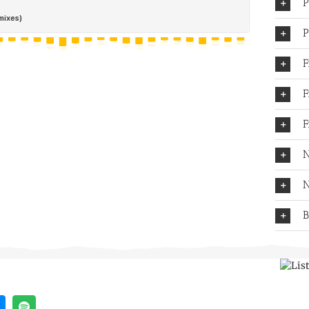
P
P
F
F
F
N
N
B