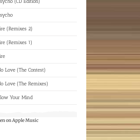
sycho (CD Edition)
sycho
ire (Remixes 2)
ire (Remixes 1)
ire
o Love (The Contest)
o Love (The Remixes)
low Your Mind