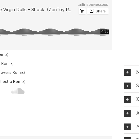
M
S
K
A
A