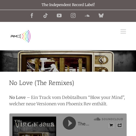
Zum
The Independent Record Label!
Inhalt
springen
Facebook
Tiktok
YouTube
Instagram
SoundCloud
Bluesky
No Love (The Remixes)
No Love
– Ein Track vom Debütalbum “Blow your Mind”,
welcher neue Versionen von Phoenix Rev enthält.